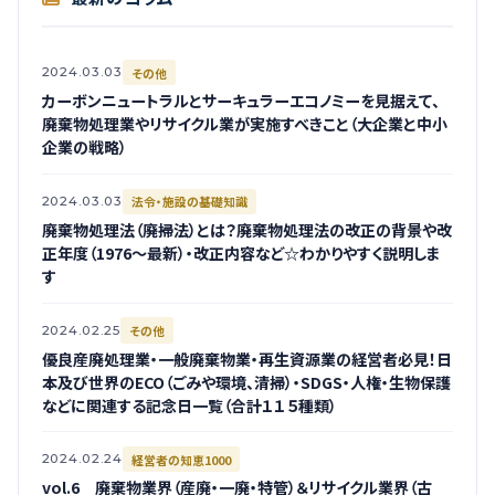
その他
2024.03.03
カーボンニュートラルとサーキュラーエコノミーを見据えて、
廃棄物処理業やリサイクル業が実施すべきこと（大企業と中小
企業の戦略）
法令・施設の基礎知識
2024.03.03
廃棄物処理法（廃掃法）とは？廃棄物処理法の改正の背景や改
正年度（1976～最新）・改正内容など☆わかりやすく説明しま
す
その他
2024.02.25
優良産廃処理業・一般廃棄物業・再生資源業の経営者必見！日
本及び世界のECO（ごみや環境、清掃）・SDGS・人権・生物保護
などに関連する記念日一覧（合計１１５種類）
経営者の知恵1000
2024.02.24
vol.6 廃棄物業界（産廃・一廃・特管）＆リサイクル業界（古